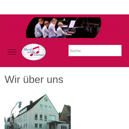
Warning: Undefined property: stdClass::$imglink in
/mnt/web605/e3/26/59781926/htdocs/Joomla2023/modules/mod_uk
on line 54
Mobile Menu Toggle
Wir über uns