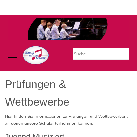
Warning: Undefined property: stdClass::$imglink in
/mnt/web605/e3/26/59781926/htdocs/Joomla2023/modules/mod_uk
on line 54
Mobile Menu Toggle
Prüfungen &
Wettbewerbe
Hier finden Sie Informationen zu Prüfungen und Wettbewerben,
an denen unsere Schüler teilnehmen können.
Jugend Musiziert