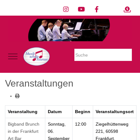
Warning: Undefined property: stdClass::$imglink in
/mnt/web605/e3/26/59781926/htdocs/Joomla2023/modules/mod_uk
on line 54
Mobile Menu Toggle
Veranstaltungen
Veranstaltung
Datum
Beginn
Veranstaltungsort
Bigband Brunch
Sonntag,
12:00
Ziegelhüttenweg
in der Frankfurt
06.
221, 60598
Art Bar
September
Frankfurt,