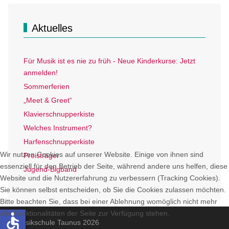
Aktuelles
Für Musik ist es nie zu früh - Neue Kinderkurse: Jetzt
anmelden!
Sommerferien
„Meet & Greet“
Klavierschnupperkiste
Welches Instrument?
Harfenschnupperkiste
Wir nutzen Cookies auf unserer Website. Einige von ihnen sind
Preisträger
essenziell für den Betrieb der Seite, während andere uns helfen, diese
Jugend-Bigband
Website und die Nutzererfahrung zu verbessern (Tracking Cookies).
Sie können selbst entscheiden, ob Sie die Cookies zulassen möchten.
Bitte beachten Sie, dass bei einer Ablehnung womöglich nicht mehr
alle Funktionalitäten der Seite zur Verfügung stehen.
accessible
© Musikschule Taunus 2026