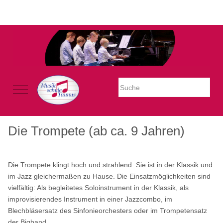
Warning: Undefined property: stdClass::$imglink in
/mnt/web605/e3/26/59781926/htdocs/Joomla2023/modules/mod_uk
on line 54
Mobile Menu Toggle
Die Trompete (ab ca. 9 Jahren)
Die Trompete klingt hoch und strahlend. Sie ist in der Klassik und
im Jazz gleichermaßen zu Hause. Die Einsatzmöglichkeiten sind
vielfältig: Als begleitetes Soloinstrument in der Klassik, als
improvisierendes Instrument in einer Jazzcombo, im
Blechbläsersatz des Sinfonieorchesters oder im Trompetensatz
der Bigband.