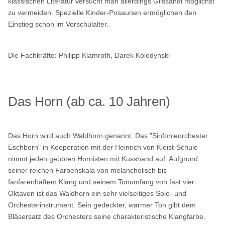
klassischen Literatur versucht man allerdings Glissandi möglichst
zu vermeiden. Spezielle Kinder-Posaunen ermöglichen den
Einstieg schon im Vorschulalter.
Die Fachkräfte:
Philipp Klamroth, Darek Kolodynski
Das Horn (ab ca. 10 Jahren)
Das Horn wird auch Waldhorn genannt. Das
"Sinfonieorchester
Eschborn"
in Kooperation mit der Heinrich von Kleist-Schule
nimmt jeden geübten Hornisten mit Kusshand auf. Aufgrund
seiner reichen Farbenskala von melancholisch bis
fanfarenhaftem Klang und seinem Tonumfang von fast vier
Oktaven ist das Waldhorn ein sehr vielseitiges Solo- und
Orchesterinstrument. Sein gedeckter, warmer Ton gibt dem
Bläsersatz des Orchesters seine charakteristische Klangfarbe.