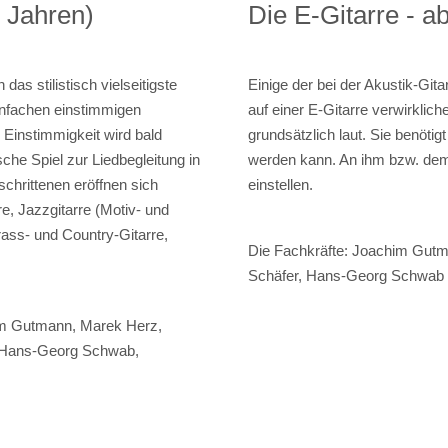
5 Jahren)
Die E-Gitarre - a
as stilistisch vielseitigste
Einige der bei der Akustik-Git
einfachen einstimmigen
auf einer E-Gitarre verwirklich
 Einstimmigkeit wird bald
grundsätzlich laut. Sie benötig
he Spiel zur Liedbegleitung in
werden kann. An ihm bzw. dem E
chrittenen eröffnen sich
einstellen.
e, Jazzgitarre (Motiv- und
rass- und Country-Gitarre,
Die Fachkräfte:
Joachim Gutma
Schäfer, Hans-Georg Schwab
him Gutmann, Marek Herz,
r, Hans-Georg Schwab,