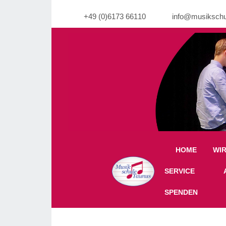
+49 (0)6173 66110
info@musikschu
Warning: Undefined property: stdClass::$imgli
HOME
WI
Off-Canvas Toggle
SERVICE
SPENDEN