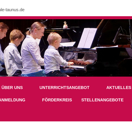
le-taunus.de
nk in /mnt/web605/e3/26/59781926/htdocs/Joomla2023/modules/mod_uk
R ÜBER UNS
UNTERRICHTSANGEBOT
AKTUELLES
ANMELDUNG
FÖRDERKREIS
STELLENANGEBOTE