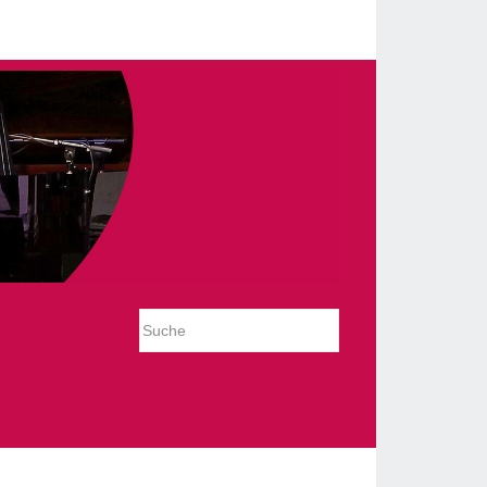
_slideshow/tmpl/default.php on line 54