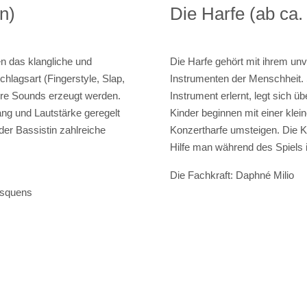
n)
Die Harfe (ab ca.
 das klangliche und
Die Harfe gehört mit ihrem un
lagsart (Fingerstyle, Slap,
Instrumenten der Menschheit.
ere Sounds erzeugt werden.
Instrument erlernt, legt sich üb
ang und Lautstärke geregelt
Kinder beginnen mit einer kle
er Bassistin zahlreiche
Konzertharfe umsteigen. Die K
Hilfe man während des Spiels 
Die Fachkraft: Daphné Milio
usquens