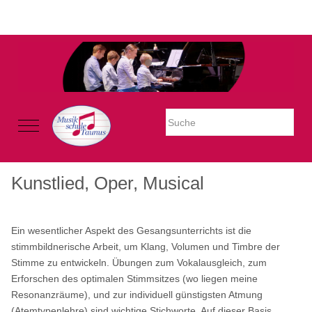
Warning: Undefined property: stdClass::$imglink in
/mnt/web605/e3/26/59781926/htdocs/Joomla2023/modules/mod_uk
on line 54
Mobile Menu Toggle
Kunstlied, Oper, Musical
Ein wesentlicher Aspekt des Gesangsunterrichts ist die
stimmbildnerische Arbeit, um Klang, Volumen und Timbre der
Stimme zu entwickeln. Übungen zum Vokalausgleich, zum
Erforschen des optimalen Stimmsitzes (wo liegen meine
Resonanzräume), und zur individuell günstigsten Atmung
(Atemtypenlehre) sind wichtige Stichworte. Auf dieser Basis