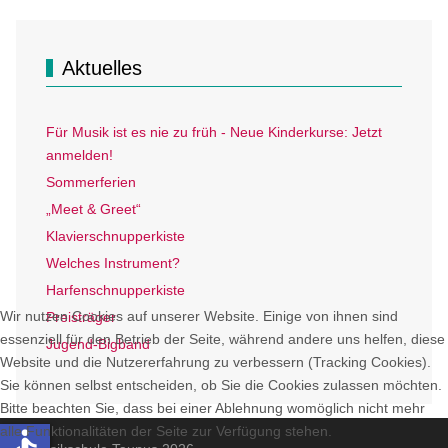
Aktuelles
Für Musik ist es nie zu früh - Neue Kinderkurse: Jetzt
anmelden!
Sommerferien
„Meet & Greet“
Klavierschnupperkiste
Welches Instrument?
Harfenschnupperkiste
Wir nutzen Cookies auf unserer Website. Einige von ihnen sind
Preisträger
essenziell für den Betrieb der Seite, während andere uns helfen, diese
Jugend-Bigband
Website und die Nutzererfahrung zu verbessern (Tracking Cookies).
Sie können selbst entscheiden, ob Sie die Cookies zulassen möchten.
Bitte beachten Sie, dass bei einer Ablehnung womöglich nicht mehr
alle Funktionalitäten der Seite zur Verfügung stehen.
accessible