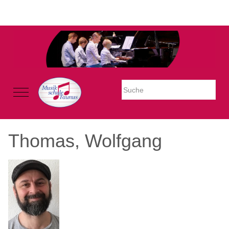
Warning: Undefined property: stdClass::$imglink in
/mnt/web605/e3/26/59781926/htdocs/Joomla2023/modules/mod_uk
on line 54
Mobile Menu Toggle
Thomas, Wolfgang