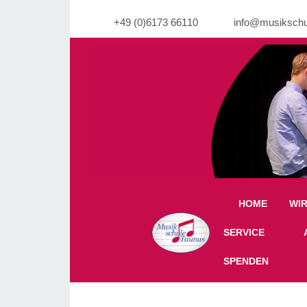
+49 (0)6173 66110
info@musikschu
Warning: Undefined property: stdClass::$imgli
HOME
WI
Off-Canvas Toggle
SERVICE
SPENDEN