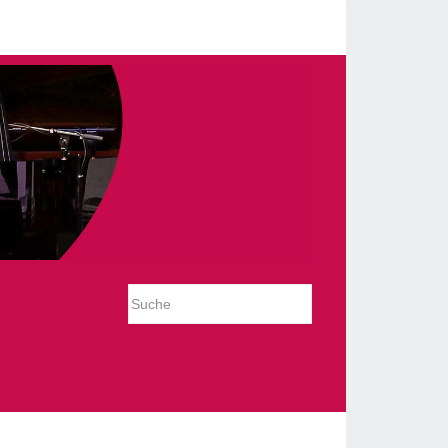
_slideshow/tmpl/default.php on line 54