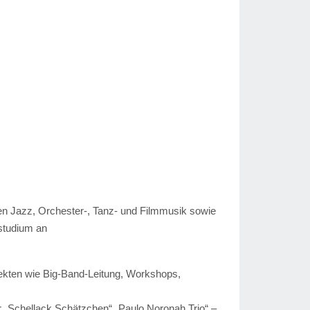
en Jazz, Orchester-, Tanz- und Filmmusik sowie
studium an
jekten wie Big-Band-Leitung, Workshops,
r „Schellack Schätzchen“,„Paulo Noronah Trio“ –