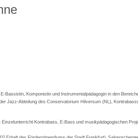
nne
 E-Bassistin, Komponistin und Instrumentalpädagogin in den Bereich
der Jazz-Abteilung des Conservatorium Hilversum (NL), Kontrabass
 im Einzelunterricht Kontrabass, E-Bass und musikpädagogischen Pro
02 Erhalt des Förderstipendiums der Stadt Frankfurt), Salonorcheste