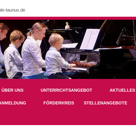
le-taunus.de
nk in /mnt/web605/e3/26/59781926/htdocs/Joomla2023/modules/mod_uk
R ÜBER UNS
UNTERRICHTSANGEBOT
AKTUELLES
ANMELDUNG
FÖRDERKREIS
STELLENANGEBOTE