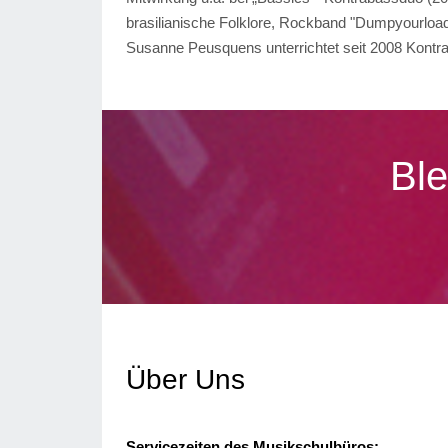
brasilianische Folklore, Rockband "Dumpyourloa
Susanne Peusquens unterrichtet seit 2008 Kontr
Ble
Über Uns
Servicezeiten des Musikschulbüros: