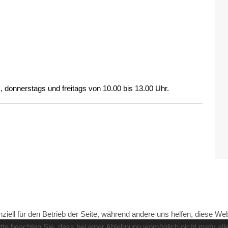
, donnerstags und freitags von 10.00 bis 13.00 Uhr.
ziell für den Betrieb der Seite, während andere uns helfen, diese We
te beachten Sie, dass bei einer Ablehnung womöglich nicht mehr alle 