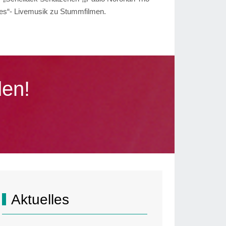
nes“- Livemusik zu Stummfilmen.
den!
Aktuelles