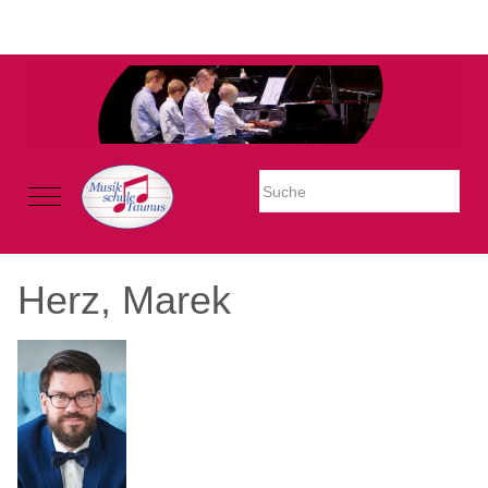
Warning: Undefined property: stdClass::$imglink in
/mnt/web605/e3/26/59781926/htdocs/Joomla2023/modules/mod_uk
on line 54
Mobile Menu Toggle
Herz, Marek