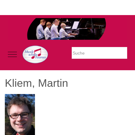
Warning: Undefined property: stdClass::$imglink in
/mnt/web605/e3/26/59781926/htdocs/Joomla2023/modules/mod_uk
on line 54
Mobile Menu Toggle
Kliem, Martin