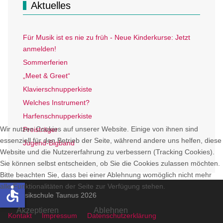
Aktuelles
Für Musik ist es nie zu früh - Neue Kinderkurse: Jetzt
anmelden!
Sommerferien
„Meet & Greet“
Klavierschnupperkiste
Welches Instrument?
Harfenschnupperkiste
Wir nutzen Cookies auf unserer Website. Einige von ihnen sind
Preisträger
essenziell für den Betrieb der Seite, während andere uns helfen, diese
Jugend-Bigband
Website und die Nutzererfahrung zu verbessern (Tracking Cookies).
Sie können selbst entscheiden, ob Sie die Cookies zulassen möchten.
Bitte beachten Sie, dass bei einer Ablehnung womöglich nicht mehr
alle Funktionalitäten der Seite zur Verfügung stehen.
accessible
© Musikschule Taunus 2026
Akzeptieren
Ablehnen
Kontakt
Impressum
Datenschutzerklärung