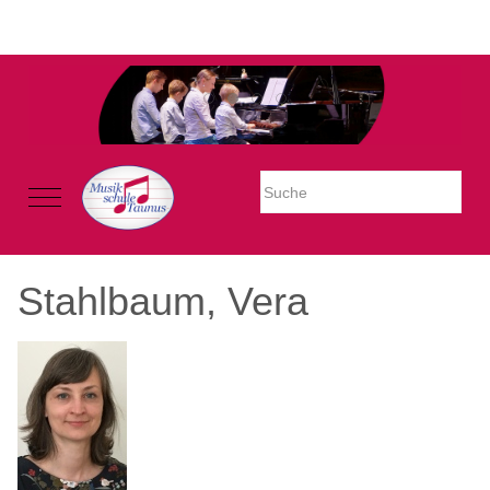
Warning: Undefined property: stdClass::$imglink in
/mnt/web605/e3/26/59781926/htdocs/Joomla2023/modules/mod_uk
on line 54
Mobile Menu Toggle
Stahlbaum, Vera