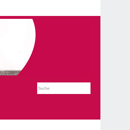
_slideshow/tmpl/default.php on line 54