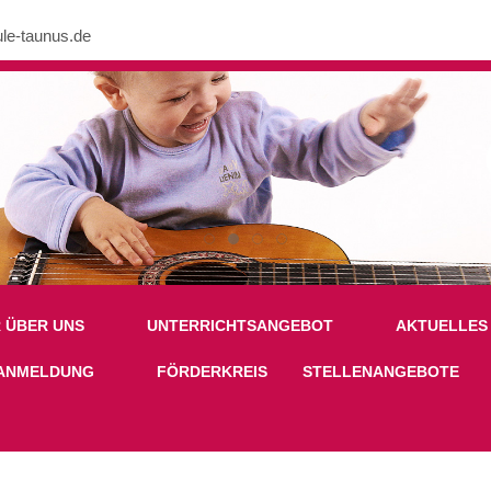
le-taunus.de
nk in /mnt/web605/e3/26/59781926/htdocs/Joomla2023/modules/mod_uk
R ÜBER UNS
UNTERRICHTSANGEBOT
AKTUELLES
ANMELDUNG
FÖRDERKREIS
STELLENANGEBOTE