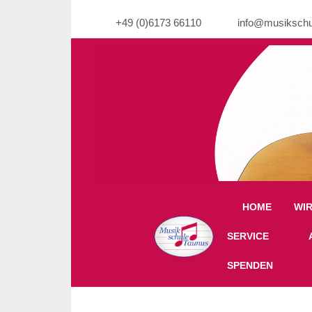
+49 (0)6173 66110
info@musikschu
Warning: Undefined property: stdClass::$imgli
HOME
WI
Off-Canvas Toggle
SERVICE
SPENDEN