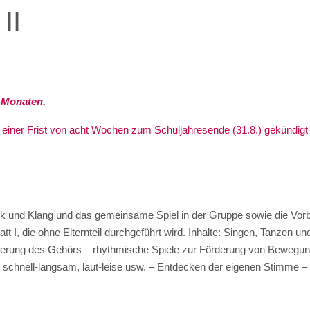
II
4 Monaten.
 einer Frist von acht Wochen zum Schuljahresende (31.8.) gekündig
ik und Klang und das gemeinsame Spiel in der Gruppe sowie die Vor
I, die ohne Elternteil durchgeführt wird. Inhalte: Singen, Tanzen und
isierung des Gehörs – rhythmische Spiele zur Förderung von Beweg
chnell-langsam, laut-leise usw. – Entdecken der eigenen Stimme – 